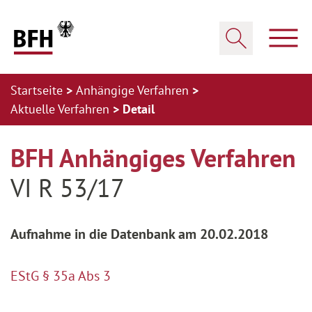
Zum Hauptinhalt springen
Zur Hauptnavigation springen
Zum Footer springen
Haup
Suche öffnen
Startseite
Anhängige Verfahren
Aktuelle Verfahren
Detail
Zur Hauptnavigation springen
Zum Footer springen
BFH Anhängiges Verfahren
VI R 53/17
Aufnahme in die Datenbank am 20.02.2018
EStG § 35a Abs 3