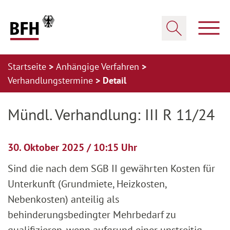
Zum Hauptinhalt springen
Zur Hauptnavigation springen
Zum Footer springen
Haup
Suche öffnen
Startseite
Anhängige Verfahren
Verhandlungstermine
Detail
Zur Hauptnavigation springen
Zum Footer springen
Mündl. Verhandlung: III R 11/24
30. Oktober 2025 / 10:15 Uhr
Sind die nach dem SGB II gewährten Kosten für
Unterkunft (Grundmiete, Heizkosten,
Nebenkosten) anteilig als
behinderungsbedingter Mehrbedarf zu