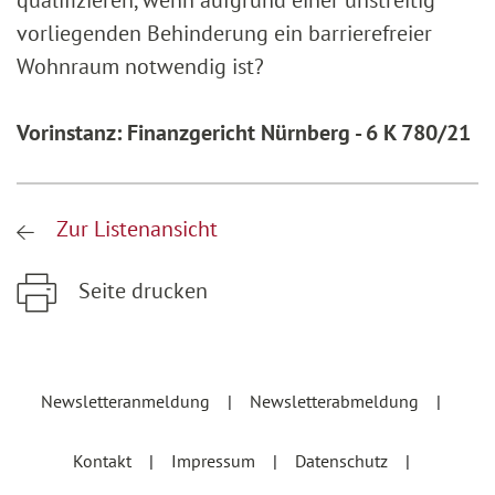
qualifizieren, wenn aufgrund einer unstreitig
vorliegenden Behinderung ein barrierefreier
Wohnraum notwendig ist?
Vorinstanz: Finanzgericht Nürnberg - 6 K 780/21
Zur Listenansicht
Seite drucken
Zum Hauptinhalt springen
Zur Hauptnavigation springen
Newsletteranmeldung
Newsletterabmeldung
Kontakt
Impressum
Datenschutz