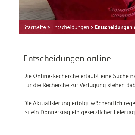
Startseite
Entscheidungen
Entscheidungen 
Zur Hauptnavigation springen
Zum Footer springen
Entscheidungen online
Die Online-Recherche erlaubt eine Suche 
Für die Recherche zur Verfügung stehen da
Die Aktualisierung erfolgt wöchentlich reg
Ist ein Donnerstag ein gesetzlicher Feierta