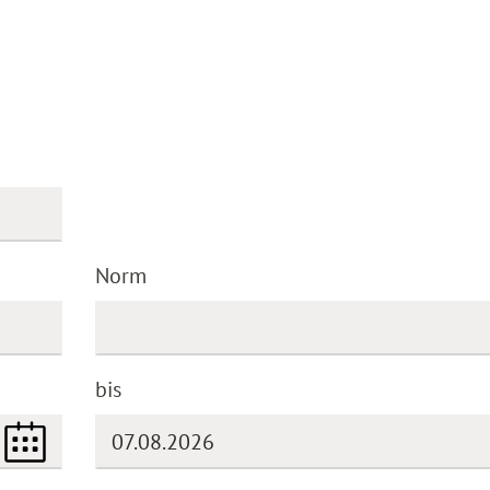
Norm
bis
(DD.MM.YYYY)