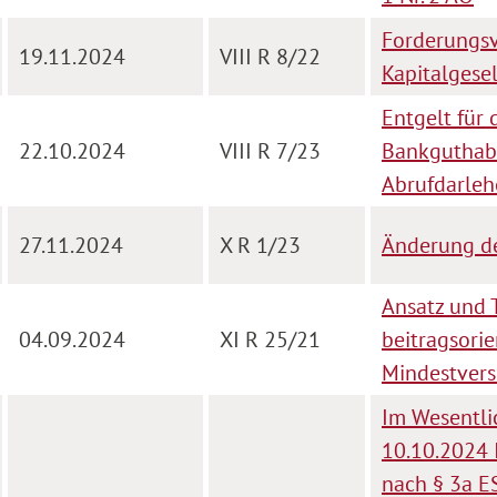
Forderungsve
19.11.2024
VIII R 8/22
Kapitalgese
Entgelt für 
22.10.2024
VIII R 7/23
Bankguthab
Abrufdarleh
27.11.2024
X R 1/23
Änderung de
Ansatz und 
04.09.2024
XI R 25/21
beitragsori
Mindestver
Im Wesentli
10.10.2024 I
nach § 3a E