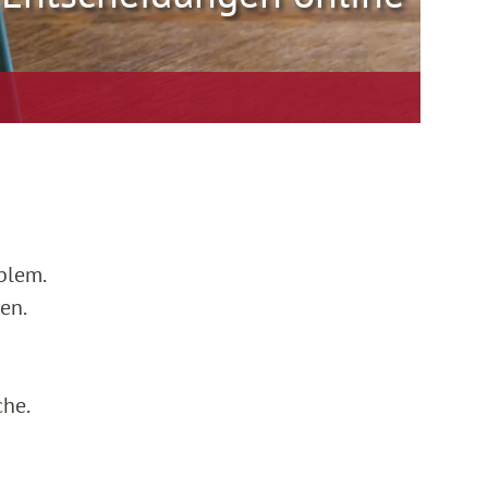
blem.
en.
che.