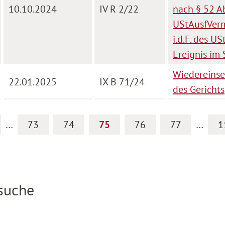
10.10.2024
IV R 2/22
nach § 52 Ab
UStAusfVerm
i.d.F. des 
Ereignis im 
Wiedereinse
22.01.2025
IX B 71/24
des Gerichts
…
73
74
75
76
77
…
1
ssuche