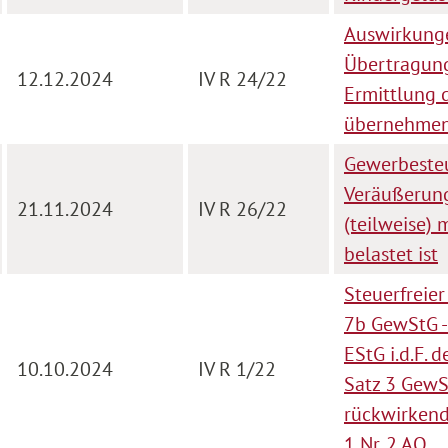
Auswirkunge
Übertragung
12.12.2024
IV R 24/22
Ermittlung 
übernehmen
Gewerbesteu
Veräußerung
21.11.2024
IV R 26/22
(teilweise) 
belastet ist
Steuerfreie
7b GewStG - 
EStG i.d.F.
10.10.2024
IV R 1/22
Satz 3 GewS
rückwirkend
1 Nr. 2 AO