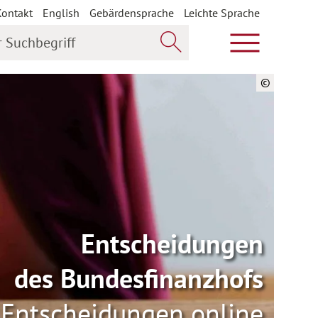
Kontakt
English
Gebärdensprache
Leichte Sprache
uchbegriff
Hauptmenü öf
Jetzt suchen
©
Entscheidungen
des Bundesfinanzhofs
Entscheidungen online