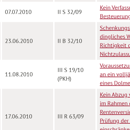
Kein Verfas
07.07.2010
II S 32/09
Besteuerun
Schenkungst
dingliches 
23.06.2010
II B 32/10
Richtigkeit
Nichtzulass
Voraussetzu
III S 19/10
11.08.2010
an ein vollj
(PKH)
eines Dolme
Kein Abzug 
im Rahmen d
Rentenversi
17.06.2010
III R 63/09
Prüfung der
einschränke