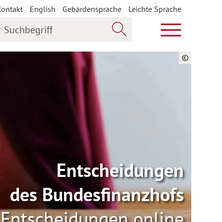
Kontakt
English
Gebärdensprache
Leichte Sprache
uchbegriff
Hauptmenü öf
Jetzt suchen
©
Entscheidungen
des Bundesfinanzhofs
Entscheidungen online