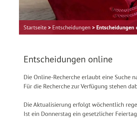
Startseite
Entscheidungen
Entscheidungen 
Zur Hauptnavigation springen
Zum Footer springen
Entscheidungen online
Die Online-Recherche erlaubt eine Suche 
Für die Recherche zur Verfügung stehen da
Die Aktualisierung erfolgt wöchentlich reg
Ist ein Donnerstag ein gesetzlicher Feierta