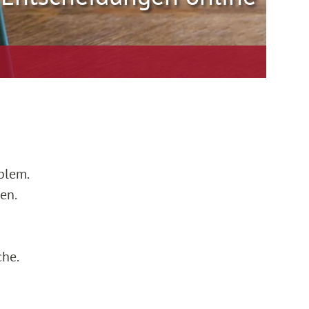
blem.
en.
che.