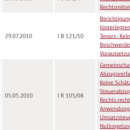
Rechtsmitte
Berichtigung
hinterlegte
29.07.2010
I B 121/10
Tenors - Ke
Beschwerdef
Voraussetzu
Gemeinschaf
Abzugsverfah
Keine Schät
Steuerabzug
05.05.2010
I R 105/08
Rechts recht
Anwendung e
Umsatzsteue
Nullregelun