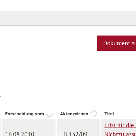
Dokument s
k
Entscheidung vom
Aktenzeichen
Titel
Frist für d
16.08.2010
I B 132/09
Nichtzulass