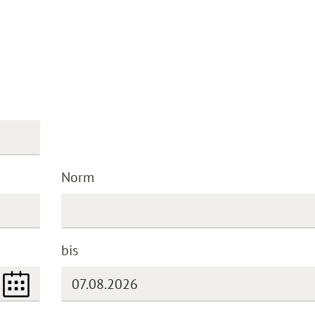
Norm
bis
(DD.MM.YYYY)