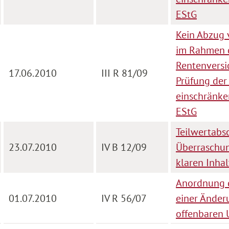
EStG
Kein Abzug 
im Rahmen d
Rentenversi
17.06.2010
III R 81/09
Prüfung der
einschränke
EStG
Teilwertabs
23.07.2010
IV B 12/09
Überraschun
klaren Inhal
Anordnung d
01.07.2010
IV R 56/07
einer Änderu
offenbaren U