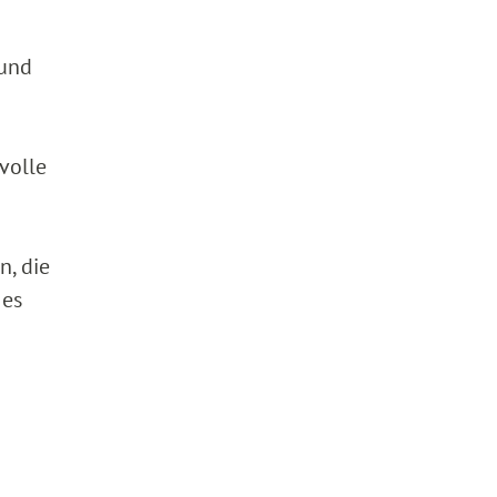
 und
volle
n, die
 es