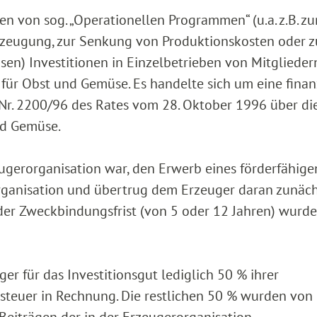
en von sog. „Operationellen Programmen“ (u.a. z.B. zu
rzeugung, zur Senkung von Produktionskosten oder z
en) Investitionen in Einzelbetrieben von Mitglieder
für Obst und Gemüse. Es handelte sich um eine finan
G) Nr. 2200/96 des Rates vom 28. Oktober 1996 über di
nd Gemüse.
eugerorganisation war, den Erwerb eines förderfähige
rorganisation und übertrug dem Erzeuger daran zunäch
 der Zweckbindungsfrist (von 5 oder 12 Jahren) wurde
er für das Investitionsgut lediglich 50 % ihrer
steuer in Rechnung. Die restlichen 50 % wurden von
s Beiträgen der in der Erzeugerorganisation