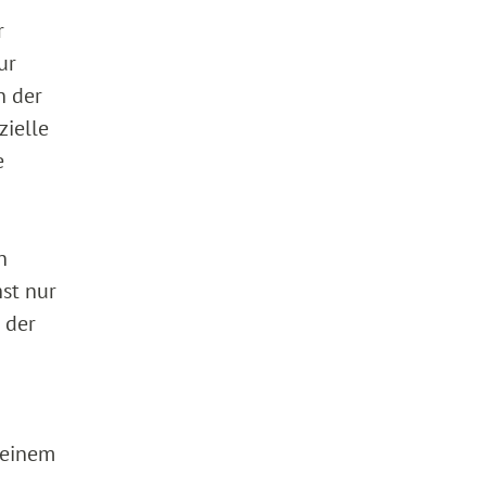
r
ur
n der
zielle
e
n
st nur
 der
 einem