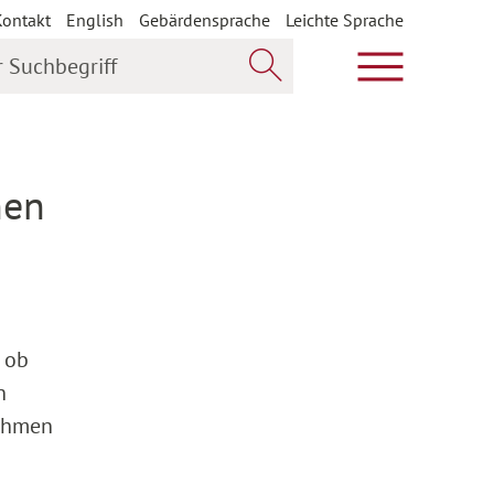
Kontakt
English
Gebärdensprache
Leichte Sprache
uchbegriff
Hauptmenü öf
Jetzt suchen
nen
 ob
n
Rahmen