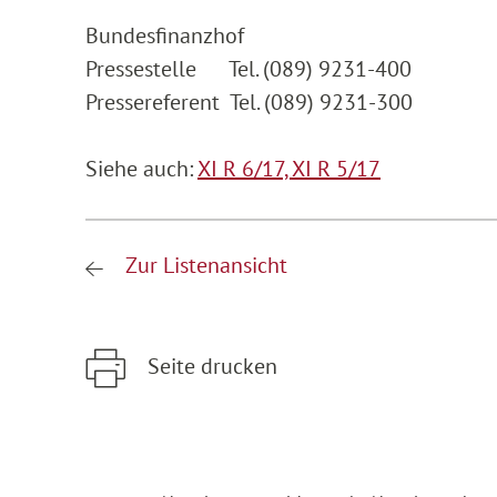
Bundesfinanzhof
Pressestelle Tel. (089) 9231-400
Pressereferent Tel. (089) 9231-300
Siehe auch:
XI R 6/17,
XI R 5/17
Zur Listenansicht
Seite drucken
Zum Hauptinhalt springen
Zur Hauptnavigation springen