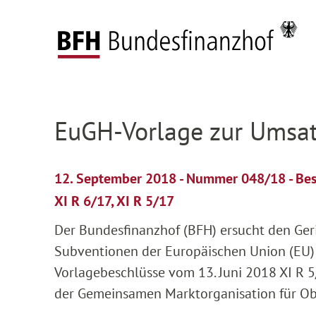
Zum Hauptinhalt springen
Zur Hauptnavigation springen
Zum Footer springen
Startseite
Presse
Pressemitteilungen
Deta
Zur Hauptnavigation springen
Zum Footer springen
EuGH-Vorlage zur Umsat
12. September 2018 - Nummer 048/18 - Be
XI R 6/17, XI R 5/17
Der Bundesfinanzhof (BFH) ersucht den Ger
Subventionen der Europäischen Union (EU) 
Vorlagebeschlüsse vom 13. Juni 2018 XI R 5
der Gemeinsamen Marktorganisation für O