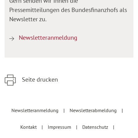
Gern senden wir Ihnen die
Pressemitteilungen des Bundesfinanzhofs als
Newsletter zu.
Newsletteranmeldung
Seite drucken
Zum Hauptinhalt springen
Zur Hauptnavigation springen
Newsletteranmeldung
Newsletterabmeldung
Kontakt
Impressum
Datenschutz