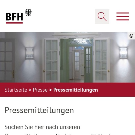
Zum Hauptinhalt springen
Zur Hauptnavigation springen
Zum Footer springen
Haup
Suche öffnen
©
Startseite
Presse
Pressemitteilungen
Zur Hauptnavigation springen
Zum Footer springen
Pressemitteilungen
Suchen Sie hier nach unseren