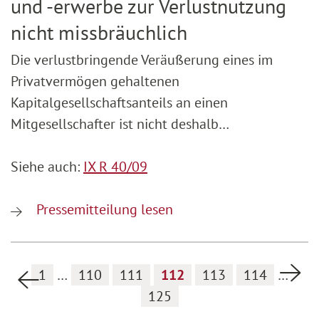
und -erwerbe zur Verlustnutzung
nicht missbräuchlich
Die verlustbringende Veräußerung eines im
Privatvermögen gehaltenen
Kapitalgesellschaftsanteils an einen
Mitgesellschafter ist nicht deshalb…
Siehe auch:
IX R 40/09
Pressemitteilung lesen
Nä
1
…
110
111
112
113
114
…
Vorherige Seite
125