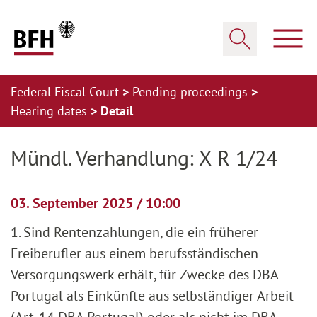
Zum Hauptinhalt springen
Zur Hauptnavigation springen
Zum Footer springen
Show
Show search
Federal Fiscal Court
Pending proceedings
Hearing dates
Detail
Zur Hauptnavigation springen
Zum Footer springen
Mündl. Verhandlung: X R 1/24
03. September 2025 / 10:00
1. Sind Rentenzahlungen, die ein früherer
Freiberufler aus einem berufsständischen
Versorgungswerk erhält, für Zwecke des DBA
Portugal als Einkünfte aus selbständiger Arbeit