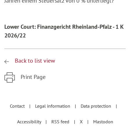
Jahren einem Steuersatz von 0 % unterliegt?
Lower Court: Finanzgericht Rheinland-Pfalz - 1 K
2026/22
Back to list view
Print Page
Zum Hauptinhalt springen
Zur Hauptnavigation springen
Contact
Legal information
Data protection
Accessibility
RSS feed
X
Mastodon