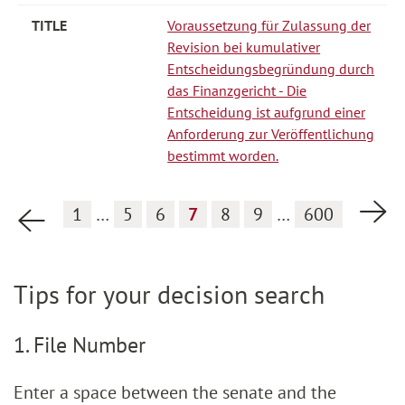
Voraussetzung für Zulassung der
Revision bei kumulativer
Entscheidungsbegründung durch
das Finanzgericht - Die
Entscheidung ist aufgrund einer
Anforderung zur Veröffentlichung
bestimmt worden.
Ne
1
…
5
6
7
8
9
…
600
Previous page
Tips for your decision search
1. File Number
Enter a space between the senate and the