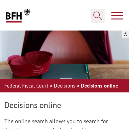
Zum Hauptinhalt springen
Zur Hauptnavigation springen
Zum Footer springen
Show
Show search
©
Federal Fiscal Court
Decisions
Decisions online
Zur Hauptnavigation springen
Zum Footer springen
Decisions online
The online search allows you to search for