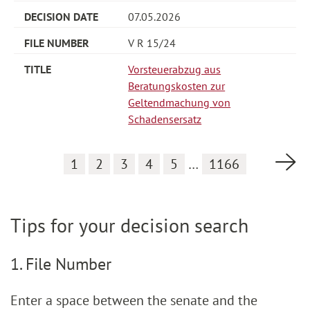
07.05.2026
V R 15/24
Vorsteuerabzug aus
Beratungskosten zur
Geltendmachung von
Schadensersatz
Ne
1
2
3
4
5
…
1166
Tips for your decision search
1. File Number
Enter a space between the senate and the