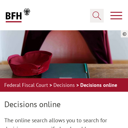
Zum Hauptinhalt springen
Zur Hauptnavigation springen
Zum Footer springen
Show
Show search
©
Federal Fiscal Court
Decisions
Decisions online
Zur Hauptnavigation springen
Zum Footer springen
Decisions online
The online search allows you to search for