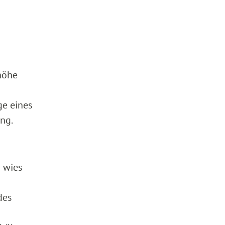
rhöhe
ge eines
ung.
) wies
des