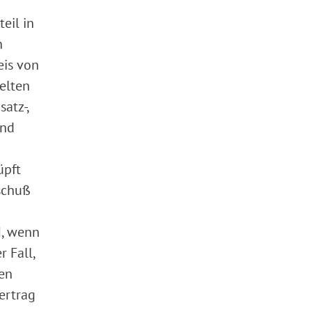
eil in
n
eis von
elten
atz-,
and
üpft
rschuß
M, wenn
 Fall,
ten
ertrag