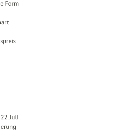
ne Form
bart
spreis
2. Juli
uerung