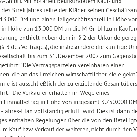
A-GmbH. Mit notariell beurkundetem Kauf- und
es Streitjahres teilte der Kläger seinen Geschäftsant
 13.000 DM und einen Teilgeschäftsanteil in Höhe vo
l in Höhe von 13.000 DM an die M-GmbH zum Kaufpr
nbarung enthielt neben dem in § 2 der Urkunde gereg
§ 3 des Vertrages), die insbesondere die künftige Ums
sellschaft bis zum 31. Dezember 2007 zum Gegenst
usgeführt: "Die Vertragsparteien vereinbaren einen
nen, die an das Erreichen wirtschaftlicher Ziele gekn
Sinne ist ausschließlich der zu erzielende Gesamtübe
geführt: "Die Verkäufer erhalten im Wege eines
en Einmalbetrag in Höhe von insgesamt 3.750.000 D
hres-Plan vollständig erfüllt wird. Dies ist dann der
rtrages enthalten Regelungen über die von den Beteilig
m Kauf bzw. Verkauf der weiteren, nicht durch den V