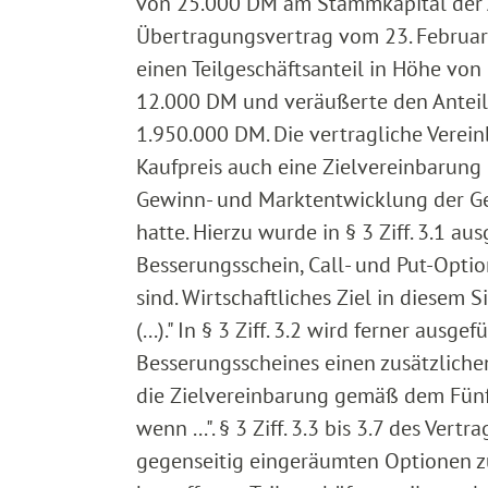
von 25.000 DM am Stammkapital der 
Übertragungsvertrag vom 23. Februar d
einen Teilgeschäftsanteil in Höhe von
12.000 DM und veräußerte den Antei
1.950.000 DM. Die vertragliche Verei
Kaufpreis auch eine Zielvereinbarung (
Gewinn- und Marktentwicklung der Ge
hatte. Hierzu wurde in § 3 Ziff. 3.1 a
Besserungsschein, Call- und Put-Optio
sind. Wirtschaftliches Ziel in diesem 
(...)." In § 3 Ziff. 3.2 wird ferner aus
Besserungsscheines einen zusätzlich
die Zielvereinbarung gemäß dem Fünf-Ja
wenn ...". § 3 Ziff. 3.3 bis 3.7 des Ve
gegenseitig eingeräumten Optionen zu