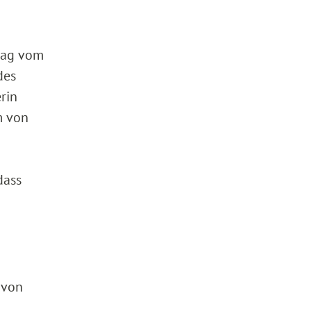
trag vom
des
rin
m von
dass
 von