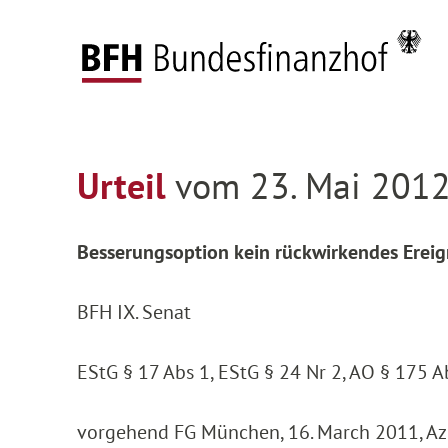
Zum Hauptinhalt springen
Zur Hauptnavigation springen
Zum Footer springen
Federal Fiscal Court
Decisions
Decisions on
Zur Hauptnavigation springen
Zum Footer springen
Urteil
vom 23. Mai 2012
Besserungsoption kein rückwirkendes Ereig
BFH IX. Senat
EStG § 17 Abs 1, EStG § 24 Nr 2, AO § 175 A
vorgehend FG München, 16. March 2011, Az