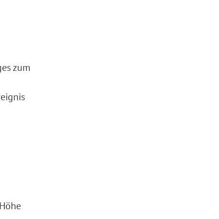
ges zum
eignis
n Höhe