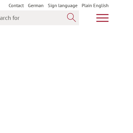
Contact
German
Sign language
Plain English
h for
Show main m
Search now