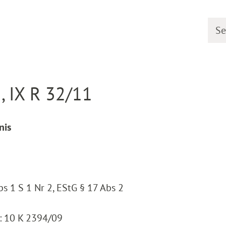
Searc
line
Decision detail
, IX R 32/11
nis
bs 1 S 1 Nr 2, EStG § 17 Abs 2
: 10 K 2394/09