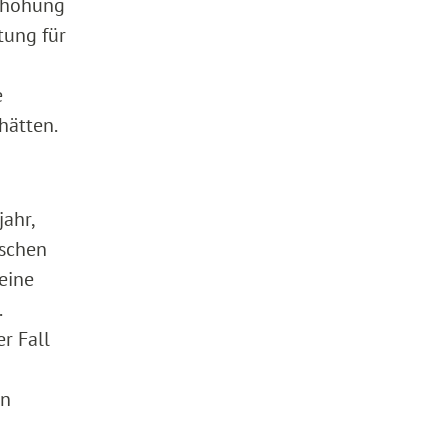
Erhöhung
tung für
e
hätten.
jahr,
ischen
eine
.
r Fall
en