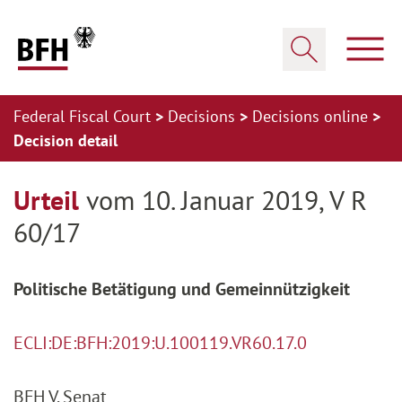
Zum Hauptinhalt springen
Zur Hauptnavigation springen
Zum Footer springen
Show
Show search
Federal Fiscal Court
Decisions
Decisions online
Decision detail
Zur Hauptnavigation springen
Zum Footer springen
Urteil
vom 10. Januar 2019, V R
60/17
Politische Betätigung und Gemeinnützigkeit
ECLI:DE:BFH:2019:U.100119.VR60.17.0
BFH V. Senat