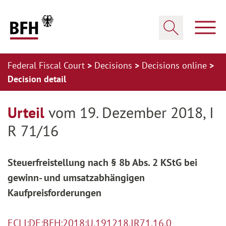
Zum Hauptinhalt springen
Zur Hauptnavigation springen
Zum Footer springen
Show
Show search
Federal Fiscal Court
Decisions
Decisions online
Decision detail
Zur Hauptnavigation springen
Zum Footer springen
Urteil
vom 19. Dezember 2018, I
R 71/16
Steuerfreistellung nach § 8b Abs. 2 KStG bei
gewinn- und umsatzabhängigen
Kaufpreisforderungen
ECLI:DE:BFH:2018:U.191218.IR71.16.0