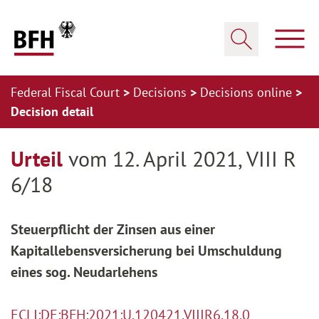
Zum Hauptinhalt springen
Zur Hauptnavigation springen
Zum Footer springen
Show
Show search
Federal Fiscal Court
Decisions
Decisions online
Decision detail
Zur Hauptnavigation springen
Zum Footer springen
Urteil
vom 12. April 2021, VIII R
6/18
Steuerpflicht der Zinsen aus einer
Kapitallebensversicherung bei Umschuldung
eines sog. Neudarlehens
ECLI:DE:BFH:2021:U.120421.VIIIR6.18.0