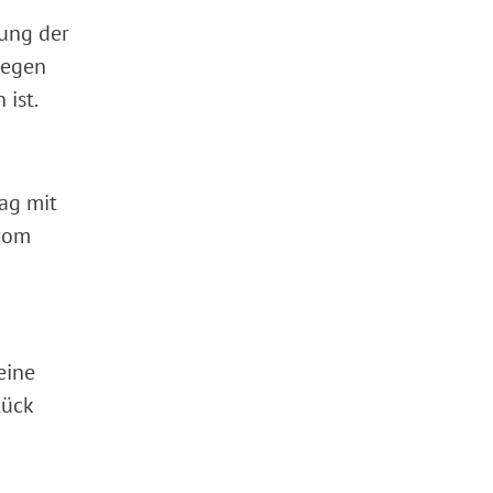
dung der
gegen
 ist.
rag mit
 vom
eine
tück