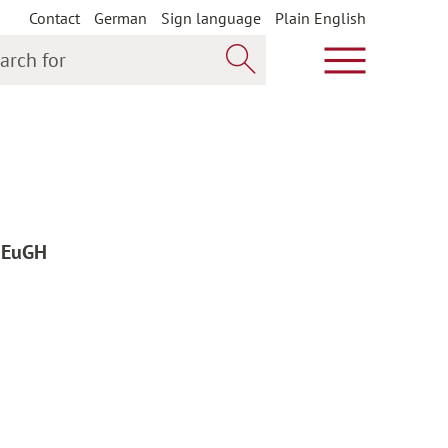
Contact
German
Sign language
Plain English
h for
Show main m
Search now
m EuGH