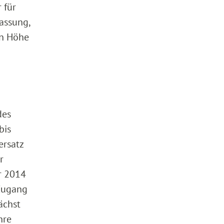
 für
fassung,
in Höhe
des
bis
ersatz
r
r 2014
 Zugang
ächst
hre