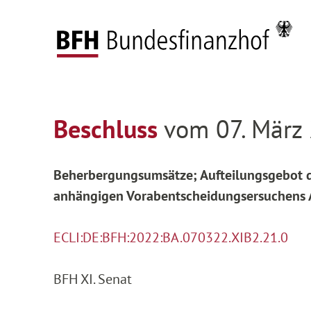
Zum Hauptinhalt springen
Zur Hauptnavigation springen
Zum Footer springen
Federal Fiscal Court
Decisions
Decisions on
Zur Hauptnavigation springen
Zum Footer springen
Beschluss
vom 07. März 
Beherbergungsumsätze; Aufteilungsgebot de
anhängigen Vorabentscheidungsersuchens Az
ECLI:DE:BFH:2022:BA.070322.XIB2.21.0
BFH XI. Senat