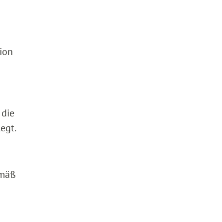
dion
 die
egt.
emäß