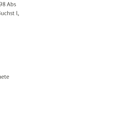
 98 Abs
uchst l,
nete