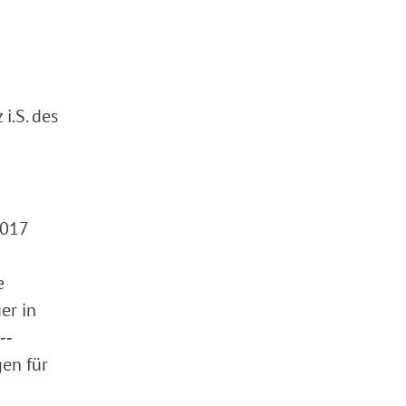
i.S. des
2017
e
er in
‑‑
en für