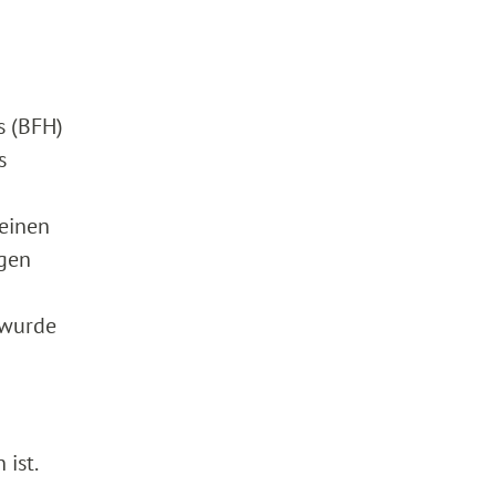
s (BFH)
s
einen
egen
 wurde
ist.