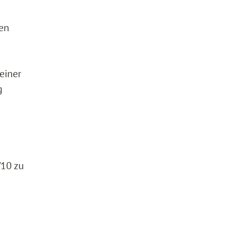
en
einer
g
/10 zu