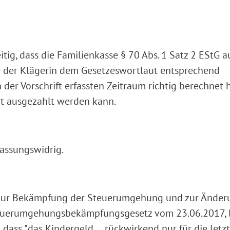
eitig, dass die Familienkasse § 70 Abs. 1 Satz 2 EStG a
 der Klägerin dem Gesetzeswortlaut entsprechend
r Vorschrift erfassten Zeitraum richtig berechnet h
ht ausgezahlt werden kann.
rfassungswidrig.
zes zur Bekämpfung der Steuerumgehung und zur Ände
(Steuerumgehungsbekämpfungsgesetz vom 23.06.2017, 
 dass "das Kindergeld ... rückwirkend nur für die letz