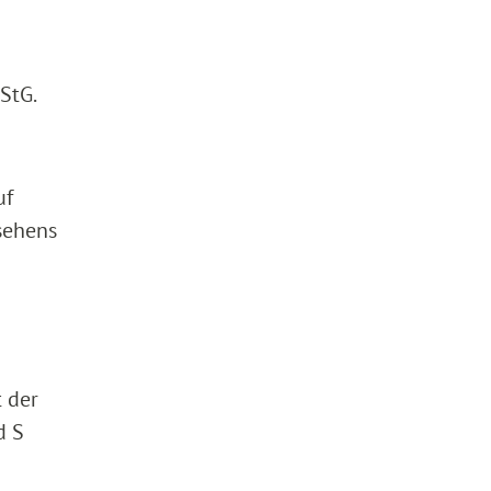
EStG.
uf
sehens
 der
d S