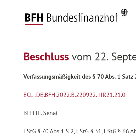
Zum Hauptinhalt springen
Zur Hauptnavigation springen
Zum Footer springen
Federal Fiscal Court
Decisions
Decisions on
Zur Hauptnavigation springen
Zum Footer springen
Beschluss
vom 22. Septe
Verfassungsmäßigkeit des § 70 Abs. 1 Satz 
ECLI:DE:BFH:2022:B.220922.IIIR21.21.0
BFH III. Senat
EStG § 70 Abs 1 S 2, EStG § 31, EStG § 66 Ab