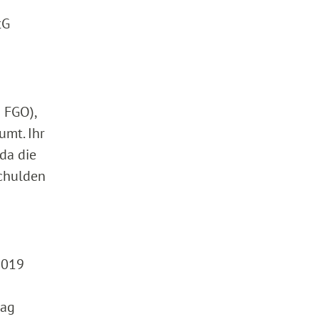
tG
1 FGO),
umt. Ihr
da die
schulden
.2019
rag