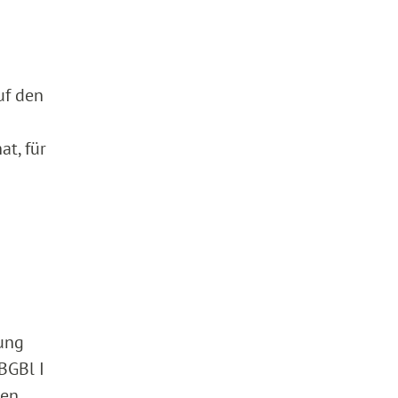
uf den
at, für
rung
BGBl I
ten