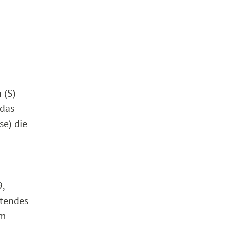
 (S)
 das
se) die
,
itendes
om