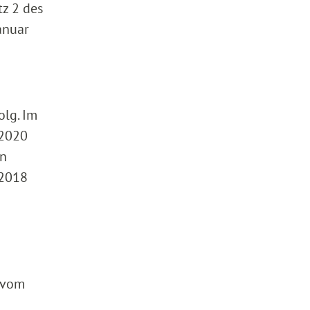
tz 2 des
anuar
olg. Im
.2020
in
 2018
e vom