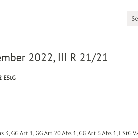
Searc
line
Decision detail
mber 2022, III R 21/21
2 EStG
s 3, GG Art 1, GG Art 20 Abs 1, GG Art 6 Abs 1, EStG V