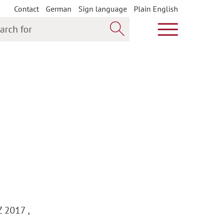
Contact
German
Sign language
Plain English
h for
Show main m
Search now
Z 2017 ,