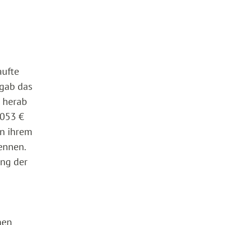
aufte
 gab das
€ herab
.053 €
on ihrem
ennen.
ung der
hen