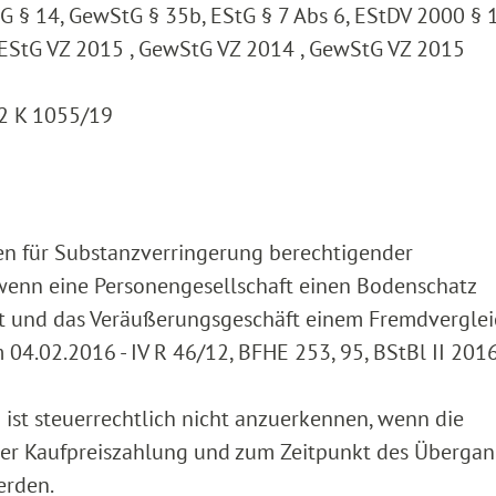
G § 14, GewStG § 35b, EStG § 7 Abs 6, EStDV 2000 § 
, EStG VZ 2015 , GewStG VZ 2014 , GewStG VZ 2015
12 K 1055/19
en für Substanzverringerung berechtigender
wenn eine Personengesellschaft einen Bodenschatz
rbt und das Veräußerungsgeschäft einem Fremdvergle
04.02.2016 - IV R 46/12, BFHE 253, 95, BStBl II 2016
ist steuerrechtlich nicht anzuerkennen, wenn die
 der Kaufpreiszahlung und zum Zeitpunkt des Überga
erden.