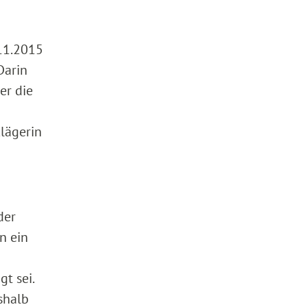
.11.2015
Darin
er die
lägerin
der
n ein
t sei.
shalb