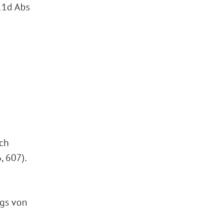
11d Abs
ich
, 607).
ngs von