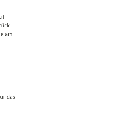
uf
rück.
te am
für das