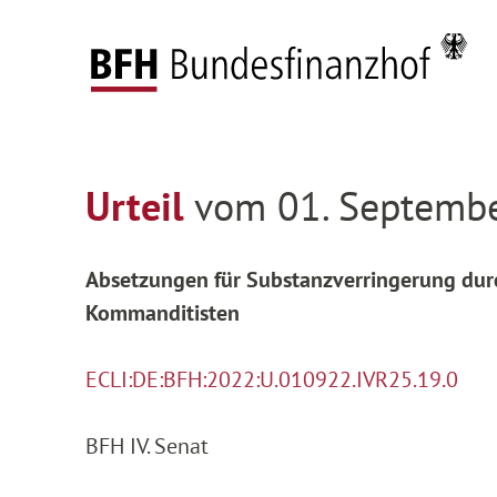
Zum Hauptinhalt springen
Zur Hauptnavigation springen
Zum Footer springen
Federal Fiscal Court
Decisions
Decisions on
Zur Hauptnavigation springen
Zum Footer springen
Urteil
vom 01. Septembe
Absetzungen für Substanzverringerung dur
Kommanditisten
ECLI:DE:BFH:2022:U.010922.IVR25.19.0
BFH IV. Senat