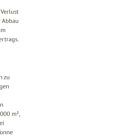
Verlust
er Abbau
am
rtrags.
h zu
ögen
en
 000 m²,
ei
Tonne