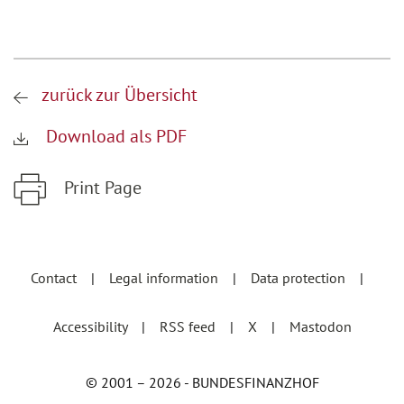
zurück zur Übersicht
Download als PDF
Print Page
Zum Hauptinhalt springen
Zur Hauptnavigation springen
Contact
Legal information
Data protection
Accessibility
RSS feed
X
Mastodon
© 2001 – 2026 - BUNDESFINANZHOF