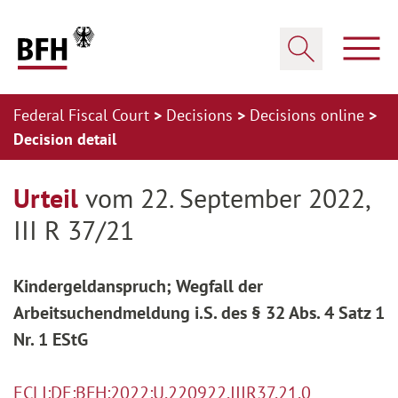
Zum Hauptinhalt springen
Zur Hauptnavigation springen
Zum Footer springen
Show
Show search
Federal Fiscal Court
Decisions
Decisions online
Decision detail
Zur Hauptnavigation springen
Zum Footer springen
Urteil
vom 22. September 2022,
III R 37/21
Kindergeldanspruch; Wegfall der
Arbeitsuchendmeldung i.S. des § 32 Abs. 4 Satz 1
Nr. 1 EStG
ECLI:DE:BFH:2022:U.220922.IIIR37.21.0