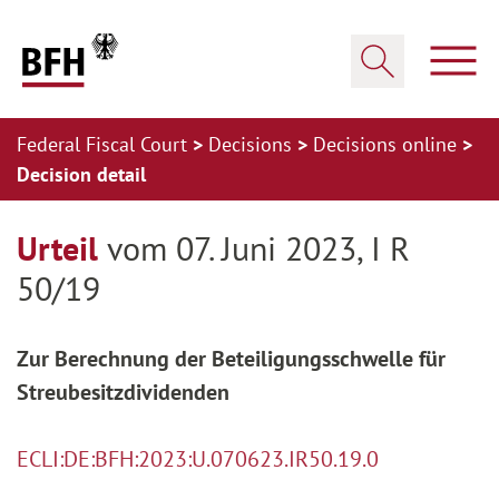
Zum Hauptinhalt springen
Zur Hauptnavigation springen
Zum Footer springen
Show
Show search
Federal Fiscal Court
Decisions
Decisions online
Decision detail
Zur Hauptnavigation springen
Zum Footer springen
Urteil
vom 07. Juni 2023, I R
50/19
Zur Berechnung der Beteiligungsschwelle für
Streubesitzdividenden
ECLI:DE:BFH:2023:U.070623.IR50.19.0