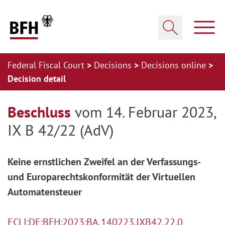
Zum Hauptinhalt springen
Zur Hauptnavigation springen
Zum Footer springen
Show
Show search
Federal Fiscal Court
Decisions
Decisions online
Decision detail
Zur Hauptnavigation springen
Zum Footer springen
Beschluss
vom 14. Februar 2023,
IX B 42/22 (AdV)
Keine ernstlichen Zweifel an der Verfassungs-
und Europarechtskonformität der Virtuellen
Automatensteuer
ECLI:DE:BFH:2023:BA.140223.IXB42.22.0