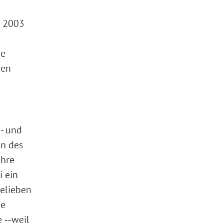
O 2003
ie
den
- und
en des
ahre
 ein
Belieben
pe
 ‑‑weil