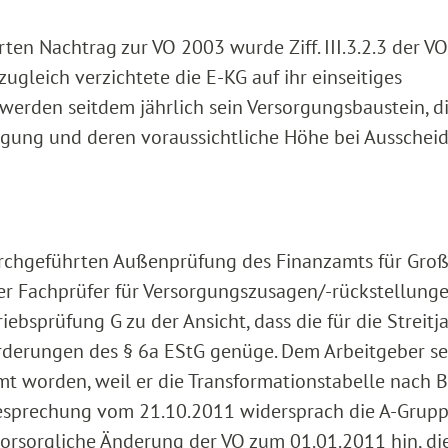
ten Nachtrag zur VO 2003 wurde Ziff. III.3.2.3 der V
ugleich verzichtete die E-KG auf ihr einseitiges
erden seitdem jährlich sein Versorgungsbaustein, d
orgung und deren voraussichtliche Höhe bei Ausschei
rchgeführten Außenprüfung des Finanzamts für Groß
er Fachprüfer für Versorgungszusagen/-rückstellung
ebsprüfung G zu der Ansicht, dass die für die Streitj
erungen des § 6a EStG genüge. Dem Arbeitgeber sei
mt worden, weil er die Transformationstabelle nach 
besprechung vom 21.10.2011 widersprach die A-Grup
 vorsorgliche Änderung der VO zum 01.01.2011 hin, die