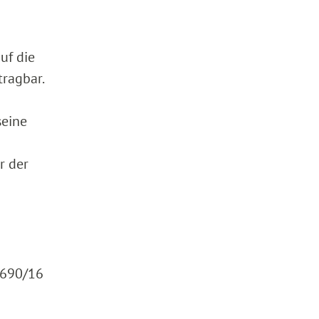
uf die
tragbar.
seine
r der
K 690/16