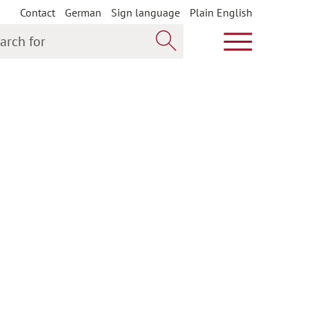
Contact
German
Sign language
Plain English
h for
Show main m
Search now