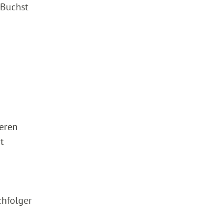
 Buchst
eren
t
chfolger