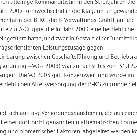
ren alleinige Kommanditistin in den Streitjahren die 
Jahr 2009 formwechselnd in die Klägerin umgewandel
entärin der B-KG, die B-Verwaltungs-GmbH, auf die
te zur A-Gruppe, die im Jahr 2003 eine betriebliche
eingeführt hatte, und zwar in Gestalt einer "unmittel
ragsorientierten Leistungszusage gegen
inbarung zwischen Geschäftsführung und Betriebsra
gsordnung ‑‑VO‑‑ 2003) war zunächst bis zum 31.12
rlängert. Die VO 2003 galt konzernweit und wurde im
trieblichen Altersversorgung der B-KG zugrunde gel
bt sich aus sog. Versorgungsbausteinen, die aus eine
uf einer dort nicht genannten mathematischen Forme
ung und biometrischer Faktoren, abgeleitet werden k