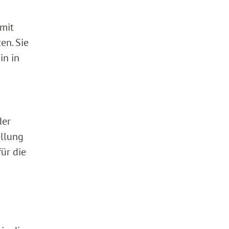
 mit
en. Sie
in in
der
ellung
ür die