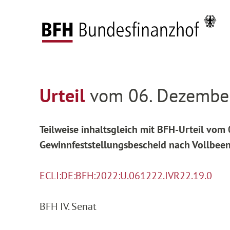
Zum Hauptinhalt springen
Zur Hauptnavigation springen
Zum Footer springen
Federal Fiscal Court
Decisions
Decisions on
Zur Hauptnavigation springen
Zum Footer springen
Urteil
vom 06. Dezember
Teilweise inhaltsgleich mit BFH-Urteil vom
Gewinnfeststellungsbescheid nach Vollbeen
ECLI:DE:BFH:2022:U.061222.IVR22.19.0
BFH IV. Senat