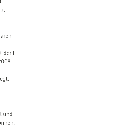
C-
t.
baren
t der E-
.2008
egt.
r
l und
önnen.