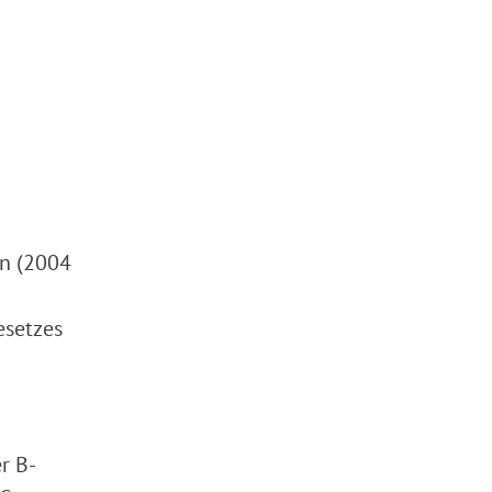
en (2004
esetzes
r B-