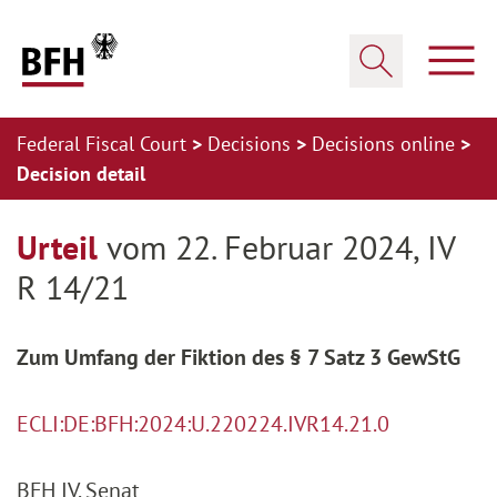
Zum Hauptinhalt springen
Zur Hauptnavigation springen
Zum Footer springen
Show
Show search
Federal Fiscal Court
Decisions
Decisions online
Decision detail
Zur Hauptnavigation springen
Zum Footer springen
Urteil
vom 22. Februar 2024, IV
R 14/21
Zum Umfang der Fiktion des § 7 Satz 3 GewStG
ECLI:DE:BFH:2024:U.220224.IVR14.21.0
BFH IV. Senat