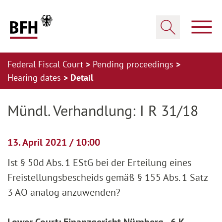
Zum Hauptinhalt springen
Zur Hauptnavigation springen
Zum Footer springen
Show
Show search
Federal Fiscal Court
Pending proceedings
Hearing dates
Detail
Zur Hauptnavigation springen
Zum Footer springen
Mündl. Verhandlung: I R 31/18
13. April 2021 / 10:00
Ist § 50d Abs. 1 EStG bei der Erteilung eines
Freistellungsbescheids gemäß § 155 Abs. 1 Satz
3 AO analog anzuwenden?