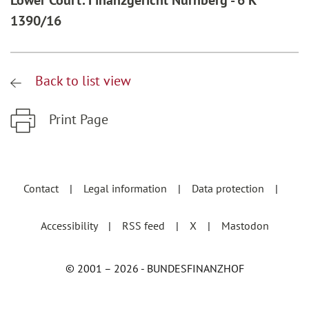
Lower Court: Finanzgericht Nürnberg - 6 K
1390/16
Back to list view
Print Page
Zum Hauptinhalt springen
Zur Hauptnavigation springen
Contact
Legal information
Data protection
Accessibility
RSS feed
X
Mastodon
© 2001 – 2026 - BUNDESFINANZHOF