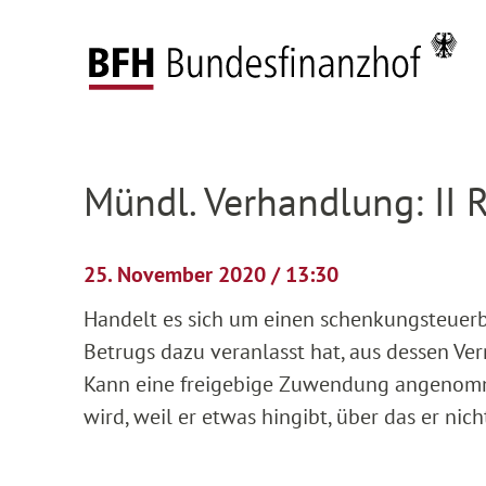
Zum Hauptinhalt springen
Zur Hauptnavigation springen
Zum Footer springen
Federal Fiscal Court
Pending proceedings
H
Zur Hauptnavigation springen
Zum Footer springen
Mündl. Verhandlung: II 
25. November 2020 / 13:30
Handelt es sich um einen schenkungsteuer
Betrugs dazu veranlasst hat, aus dessen Ve
Kann eine freigebige Zuwendung angenomm
wird, weil er etwas hingibt, über das er nich