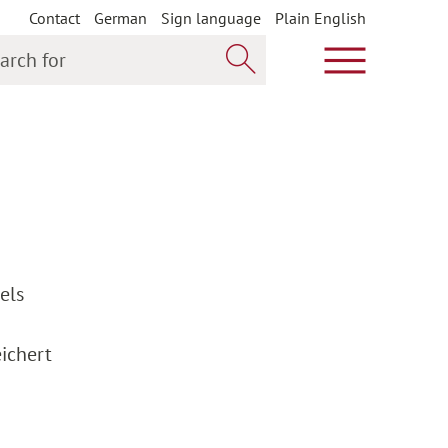
Contact
German
Sign language
Plain English
h for
Show main m
Search now
els
ichert