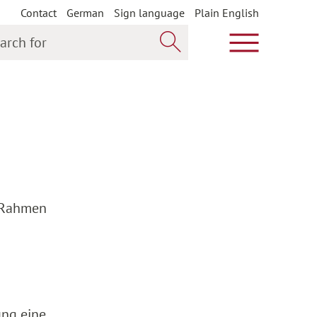
Contact
German
Sign language
Plain English
h for
Show main m
Search now
m Rahmen
ung eine