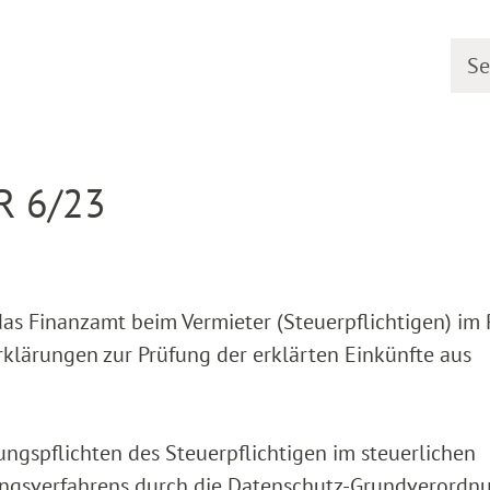
Searc
earing dates
Detail
 R 6/23
das Finanzamt beim Vermieter (Steuerpflichtigen) i
rklärungen zur Prüfung der erklärten Einkünfte aus
ungspflichten des Steuerpflichtigen im steuerlichen
rungsverfahrens durch die Datenschutz-Grundverordn