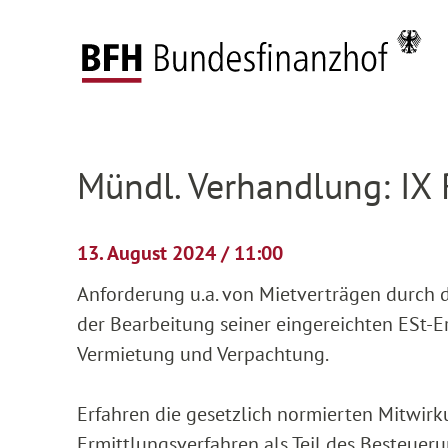
Zum Hauptinhalt springen
Zur Hauptnavigation springen
Zum Footer springen
Federal Fiscal Court
Pending proceedings
H
Zur Hauptnavigation springen
Zum Footer springen
Mündl. Verhandlung: IX
13. August 2024 / 11:00
Anforderung u.a. von Mietverträgen durch 
der Bearbeitung seiner eingereichten ESt-E
Vermietung und Verpachtung.
Erfahren die gesetzlich normierten Mitwirk
Ermittlungsverfahren als Teil des Besteue