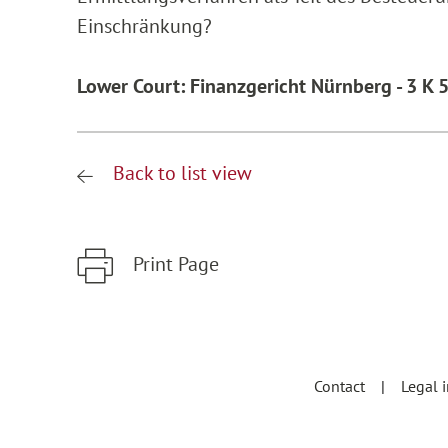
Einschränkung?
Lower Court: Finanzgericht Nürnberg - 3 K 
Back to list view
Print Page
Zum Hauptinhalt springen
Zur Hauptnavigation springen
Contact
Legal 