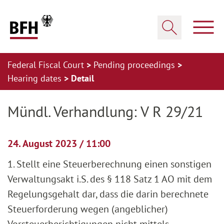
Zum Hauptinhalt springen
Zur Hauptnavigation springen
Zum Footer springen
Show
Show search
Federal Fiscal Court
Pending proceedings
Hearing dates
Detail
Zur Hauptnavigation springen
Zum Footer springen
Mündl. Verhandlung: V R 29/21
24. August 2023 / 11:00
1. Stellt eine Steuerberechnung einen sonstigen
Verwaltungsakt i.S. des § 118 Satz 1 AO mit dem
Regelungsgehalt dar, dass die darin berechnete
Steuerforderung wegen (angeblicher)