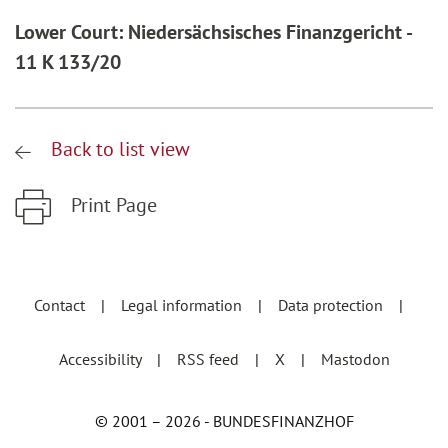
Lower Court: Niedersächsisches Finanzgericht -
11 K 133/20
Back to list view
Print Page
Zum Hauptinhalt springen
Zur Hauptnavigation springen
Contact
Legal information
Data protection
Accessibility
RSS feed
X
Mastodon
© 2001 – 2026 - BUNDESFINANZHOF