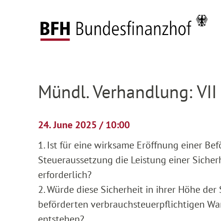
Zum Hauptinhalt springen
Zur Hauptnavigation springen
Zum Footer springen
Federal Fiscal Court
Pending proceedings
H
Zur Hauptnavigation springen
Zum Footer springen
Mündl. Verhandlung: VII
24. June 2025 / 10:00
1. Ist für eine wirksame Eröffnung einer B
Steueraussetzung die Leistung einer Sicher
erforderlich?
2. Würde diese Sicherheit in ihrer Höhe de
beförderten verbrauchsteuerpflichtigen War
entstehen?