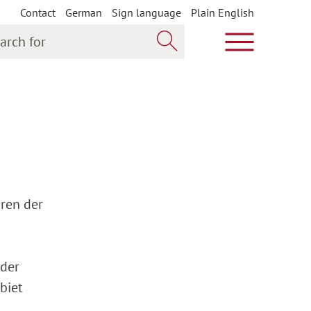
Contact
German
Sign language
Plain English
h for
Show main m
Search now
hren der
 der
biet