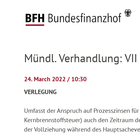
Zum Hauptinhalt springen
Zur Hauptnavigation springen
Zum Footer springen
Federal Fiscal Court
Pending proceedings
H
Zur Hauptnavigation springen
Zum Footer springen
Mündl. Verhandlung: VII
24. March 2022 / 10:30
VERLEGUNG
Umfasst der Anspruch auf Prozesszinsen für
Kernbrennstoffsteuer) auch den Zeitraum 
der Vollziehung während des Hauptsacheve