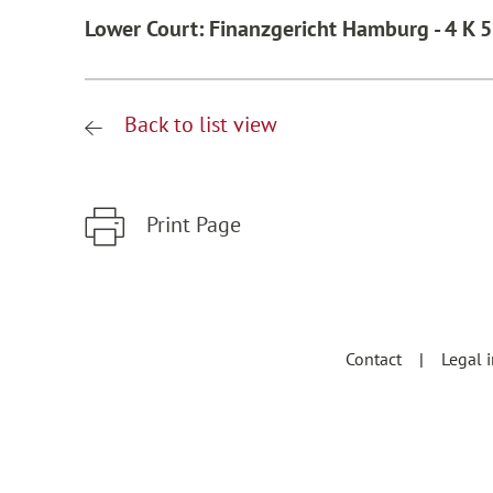
Lower Court: Finanzgericht Hamburg - 4 K 
Back to list view
Print Page
Zum Hauptinhalt springen
Zur Hauptnavigation springen
Contact
Legal 