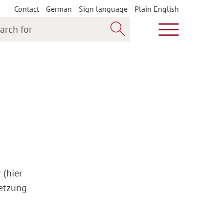
Contact
German
Sign language
Plain English
h for
Show main m
Search now
 (hier
setzung