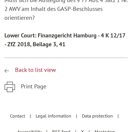
Muss sich die Auslegung des § 77 Abs. 4 Satz 1 Nr.
2 AWV am Inhalt des GASP-Beschlusses
orientieren?
Lower Court: Finanzgericht Hamburg - 4 K 12/17
- ZfZ 2018, Beilage 3, 41
Back to list view
Print Page
Zum Hauptinhalt springen
Zur Hauptnavigation springen
Contact
Legal information
Data protection
Accessibility
RSS feed
X
Mastodon