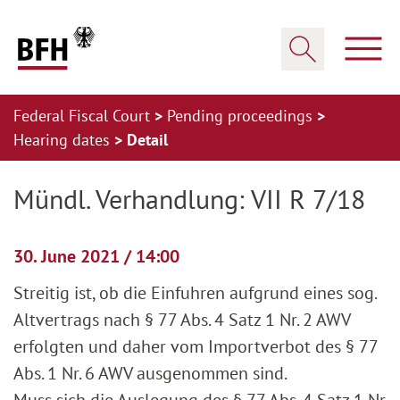
Zum Hauptinhalt springen
Zur Hauptnavigation springen
Zum Footer springen
Show
Show search
Federal Fiscal Court
Pending proceedings
Hearing dates
Detail
Zur Hauptnavigation springen
Zum Footer springen
Mündl. Verhandlung: VII R 7/18
30. June 2021 / 14:00
Streitig ist, ob die Einfuhren aufgrund eines sog.
Altvertrags nach § 77 Abs. 4 Satz 1 Nr. 2 AWV
erfolgten und daher vom Importverbot des § 77
Abs. 1 Nr. 6 AWV ausgenommen sind.