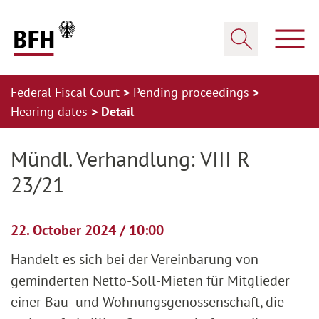
Zum Hauptinhalt springen
Zur Hauptnavigation springen
Zum Footer springen
Show
Show search
Federal Fiscal Court
Pending proceedings
Hearing dates
Detail
Zur Hauptnavigation springen
Zum Footer springen
Mündl. Verhandlung: VIII R
23/21
22. October 2024 / 10:00
Handelt es sich bei der Vereinbarung von
geminderten Netto-Soll-Mieten für Mitglieder
einer Bau- und Wohnungsgenossenschaft, die