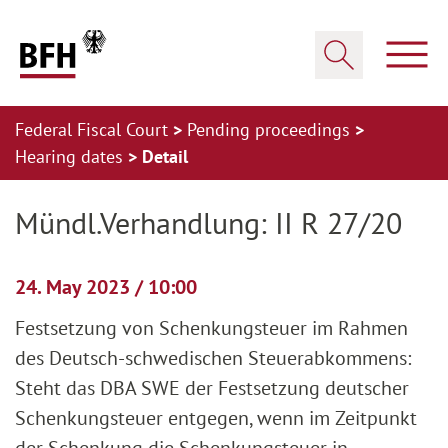
Zum Hauptinhalt springen
Zur Hauptnavigation springen
Zum Footer springen
Show
Show search
Federal Fiscal Court
Pending proceedings
Hearing dates
Detail
Zur Hauptnavigation springen
Zum Footer springen
Mündl.Verhandlung: II R 27/20
24. May 2023 / 10:00
Festsetzung von Schenkungsteuer im Rahmen
des Deutsch-schwedischen Steuerabkommens:
Steht das DBA SWE der Festsetzung deutscher
Schenkungsteuer entgegen, wenn im Zeitpunkt