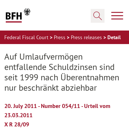
Zum Hauptinhalt springen
Zur Hauptnavigation springen
Zum Footer springen
Show
Show search
Federal Fiscal Court
Press
Press releases
Detail
Zur Hauptnavigation springen
Zum Footer springen
Auf Umlaufvermögen
entfallende Schuldzinsen sind
seit 1999 nach Überentnahmen
nur beschränkt abziehbar
20. July 2011 - Number 054/11 - Urteil vom
23.03.2011
X R 28/09