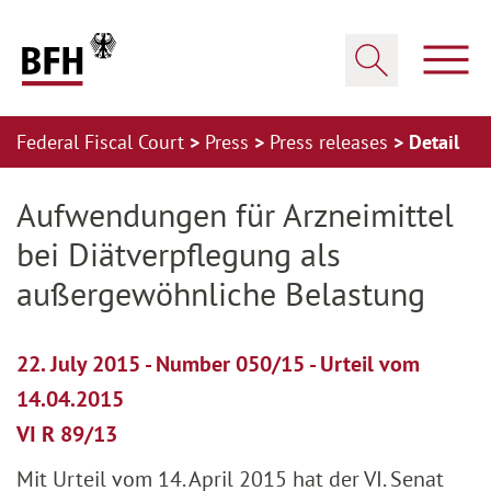
Zum Hauptinhalt springen
Zur Hauptnavigation springen
Zum Footer springen
Show
Show search
Federal Fiscal Court
Press
Press releases
Detail
Zur Hauptnavigation springen
Zum Footer springen
Aufwendungen für Arzneimittel
bei Diätverpflegung als
außergewöhnliche Belastung
22. July 2015 - Number 050/15 - Urteil vom
14.04.2015
VI R 89/13
Mit Urteil vom 14. April 2015 hat der VI. Senat