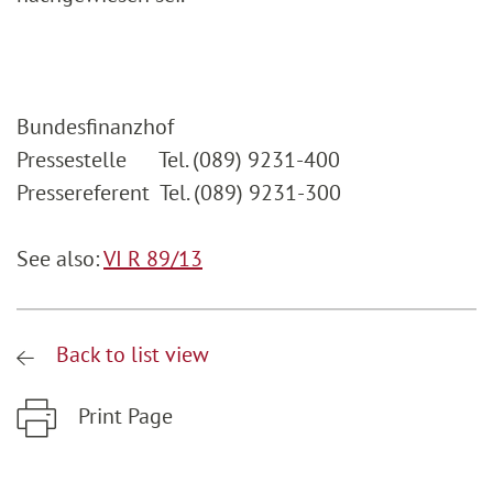
Bundesfinanzhof
Pressestelle Tel. (089) 9231-400
Pressereferent Tel. (089) 9231-300
See also:
VI R 89/13
Back to list view
Print Page
Zum Hauptinhalt springen
Zur Hauptnavigation springen