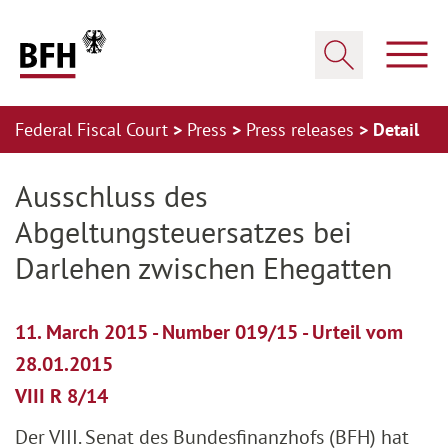
Zum Hauptinhalt springen
Zur Hauptnavigation springen
Zum Footer springen
Show
Show search
Federal Fiscal Court
Press
Press releases
Detail
Zur Hauptnavigation springen
Zum Footer springen
Ausschluss des
Abgeltungsteuersatzes bei
Darlehen zwischen Ehegatten
11. March 2015 - Number 019/15 - Urteil vom
28.01.2015
VIII R 8/14
Der VIII. Senat des Bundesfinanzhofs (BFH) hat