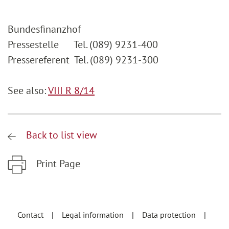
Bundesfinanzhof
Pressestelle Tel. (089) 9231-400
Pressereferent Tel. (089) 9231-300
See also:
VIII R 8/14
Back to list view
Print Page
Zum Hauptinhalt springen
Zur Hauptnavigation springen
Contact
Legal information
Data protection