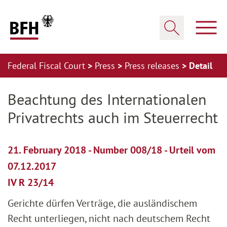
Zum Hauptinhalt springen
Zur Hauptnavigation springen
Zum Footer springen
Show
Show search
Federal Fiscal Court
Press
Press releases
Detail
Zur Hauptnavigation springen
Zum Footer springen
Beachtung des Internationalen
Privatrechts auch im Steuerrecht
21. February 2018 - Number 008/18 - Urteil vom
07.12.2017
IV R 23/14
Gerichte dürfen Verträge, die ausländischem
Recht unterliegen, nicht nach deutschem Recht