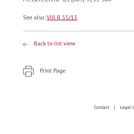
See also:
VIII R 55/13
Back to list view
Print Page
Zum Hauptinhalt springen
Zur Hauptnavigation springen
Contact
Legal 