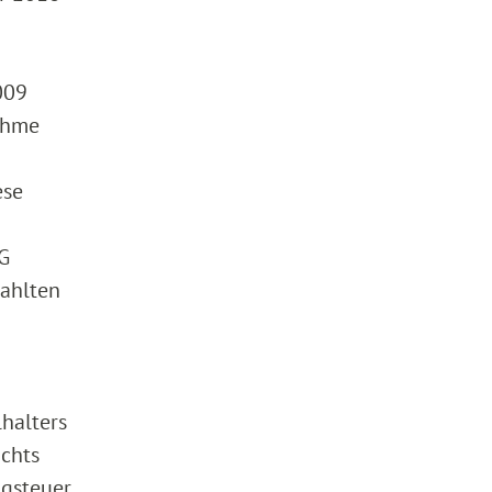
009
ahme
ese
tG
zahlten
lhalters
ichts
ngsteuer