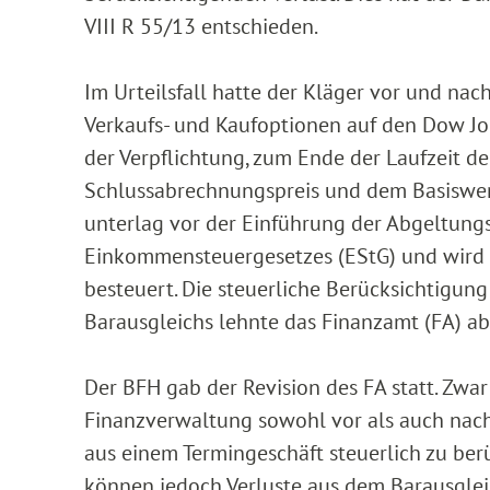
VIII R 55/13 entschieden.
Im Urteilsfall hatte der Kläger vor und na
Verkaufs- und Kaufoptionen auf den Dow J
der Verpflichtung, zum Ende der Laufzeit d
Schlussabrechnungspreis und dem Basiswert 
unterlag vor der Einführung der Abgeltungs
Einkommensteuergesetzes (EStG) und wird s
besteuert. Die steuerliche Berücksichtigun
Barausgleichs lehnte das Finanzamt (FA) ab
Der BFH gab der Revision des FA statt. Zwar
Finanzverwaltung sowohl vor als auch nach 
aus einem Termingeschäft steuerlich zu ber
können jedoch Verluste aus dem Barausglei