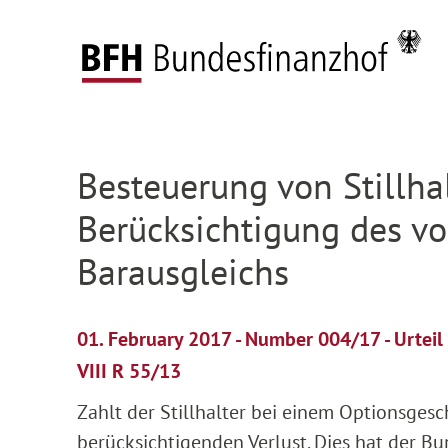
Zum Hauptinhalt springen
Zur Hauptnavigation springen
Zum Footer springen
Federal Fiscal Court
Press
Press releases
D
Zur Hauptnavigation springen
Zum Footer springen
Besteuerung von Stillha
Berücksichtigung des vo
Barausgleichs
01. February 2017 - Number 004/17 - Urtei
VIII R 55/13
Zahlt der Stillhalter bei einem Optionsgesc
berücksichtigenden Verlust. Dies hat der B