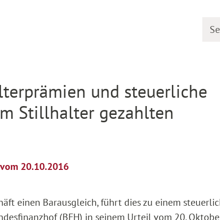
Searc
etail
lterprämien und steuerliche
m Stillhalter gezahlten
l vom 20.10.2016
häft einen Barausgleich, führt dies zu einem steuerlic
undesfinanzhof (BFH) in seinem Urteil vom 20. Oktob