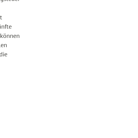
t
ünfte
n können
len
die