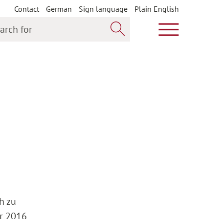
Contact
German
Sign language
Plain English
h for
Show main m
Search now
h zu
er 2016