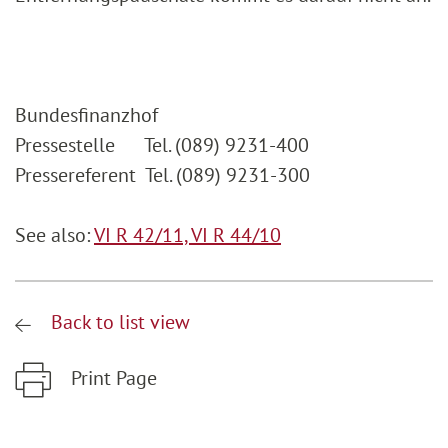
Bundesfinanzhof
Pressestelle Tel. (089) 9231-400
Pressereferent Tel. (089) 9231-300
See also:
VI R 42/11,
VI R 44/10
Back to list view
Print Page
Zum Hauptinhalt springen
Zur Hauptnavigation springen