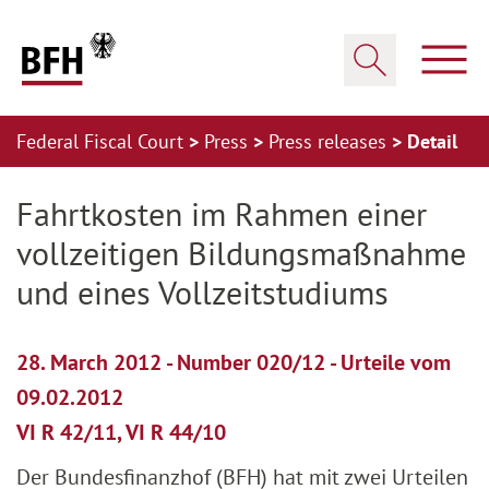
Zum Hauptinhalt springen
Zur Hauptnavigation springen
Zum Footer springen
Show
Show search
Federal Fiscal Court
Press
Press releases
Detail
Zur Hauptnavigation springen
Zum Footer springen
Fahrtkosten im Rahmen einer
vollzeitigen Bildungsmaßnahme
und eines Vollzeitstudiums
28. March 2012 - Number 020/12 - Urteile vom
09.02.2012
VI R 42/11, VI R 44/10
Der Bundesfinanzhof (BFH) hat mit zwei Urteilen