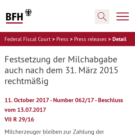
Zum Hauptinhalt springen
Zur Hauptnavigation springen
Zum Footer springen
Show
Show search
Federal Fiscal Court
Press
Press releases
Detail
Zur Hauptnavigation springen
Zum Footer springen
Festsetzung der Milchabgabe
auch nach dem 31. März 2015
rechtmäßig
11. October 2017 - Number 062/17 - Beschluss
vom 13.07.2017
VII R 29/16
Milcherzeuger bleiben zur Zahlung der