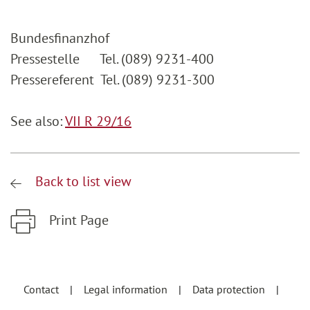
Bundesfinanzhof
Pressestelle Tel. (089) 9231-400
Pressereferent Tel. (089) 9231-300
See also:
VII R 29/16
Back to list view
Print Page
Zum Hauptinhalt springen
Zur Hauptnavigation springen
Contact
Legal information
Data protection