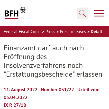
Zum Hauptinhalt springen
Zur Hauptnavigation springen
Zum Footer springen
Show
Show search
Federal Fiscal Court
Press
Press releases
Detail
Zur Hauptnavigation springen
Zum Footer springen
Finanzamt darf auch nach
Eröffnung des
Insolvenzverfahrens noch
"Erstattungsbescheide" erlassen
11. August 2022 - Number 031/22 - Urteil vom
05.04.2022
IX R 27/18