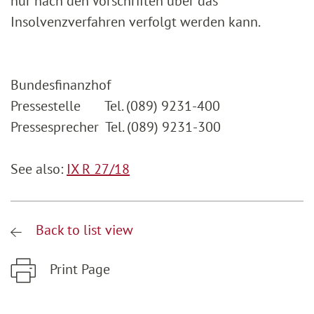
nur nach den Vorschriften über das
Insolvenzverfahren verfolgt werden kann.
Bundesfinanzhof
Pressestelle Tel. (089) 9231-400
Pressesprecher Tel. (089) 9231-300
See also:
IX R 27/18
Back to list view
Print Page
Zum Hauptinhalt springen
Zur Hauptnavigation springen