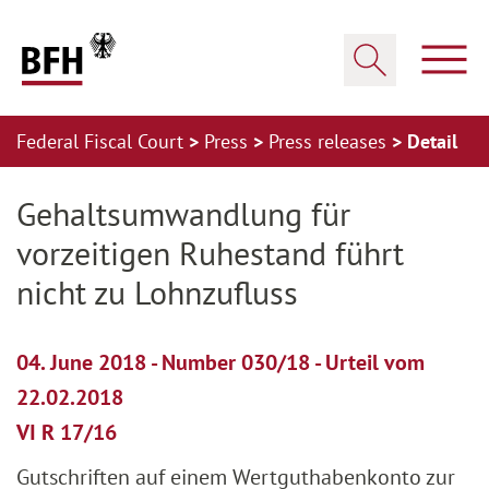
Zum Hauptinhalt springen
Zur Hauptnavigation springen
Zum Footer springen
Show
Show search
Federal Fiscal Court
Press
Press releases
Detail
Zur Hauptnavigation springen
Zum Footer springen
Gehaltsumwandlung für
vorzeitigen Ruhestand führt
nicht zu Lohnzufluss
04. June 2018 - Number 030/18 - Urteil vom
22.02.2018
VI R 17/16
Gutschriften auf einem Wertguthabenkonto zur