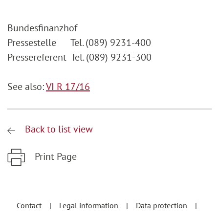
Bundesfinanzhof
Pressestelle Tel. (089) 9231-400
Pressereferent Tel. (089) 9231-300
See also:
VI R 17/16
Back to list view
Print Page
Zum Hauptinhalt springen
Zur Hauptnavigation springen
Contact
Legal information
Data protection