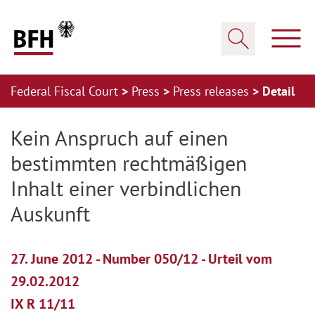
Zum Hauptinhalt springen
Zur Hauptnavigation springen
Zum Footer springen
Show
Show search
Federal Fiscal Court
Press
Press releases
Detail
Zur Hauptnavigation springen
Zum Footer springen
Kein Anspruch auf einen
bestimmten rechtmäßigen
Inhalt einer verbindlichen
Auskunft
27. June 2012 - Number 050/12 - Urteil vom
29.02.2012
IX R 11/11