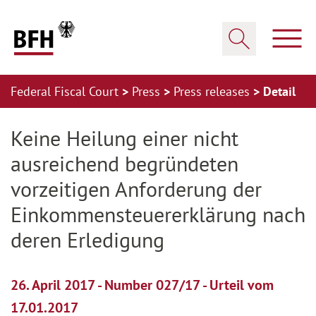
Zum Hauptinhalt springen
Zur Hauptnavigation springen
Zum Footer springen
Show
Show search
Federal Fiscal Court
Press
Press releases
Detail
Zur Hauptnavigation springen
Zum Footer springen
Keine Heilung einer nicht
ausreichend begründeten
vorzeitigen Anforderung der
Einkommensteuererklärung nach
deren Erledigung
26. April 2017 - Number 027/17 - Urteil vom
17.01.2017