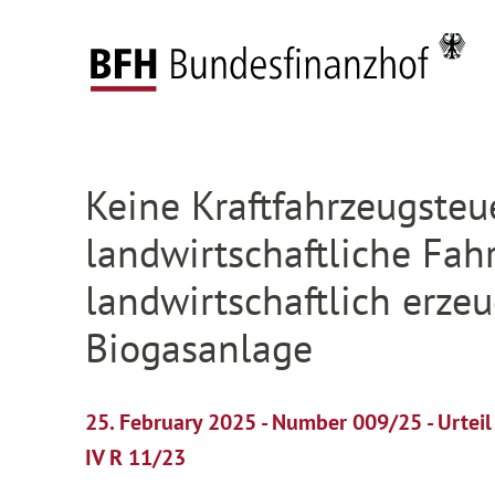
Zum Hauptinhalt springen
Zur Hauptnavigation springen
Zum Footer springen
Federal Fiscal Court
Press
Press releases
D
Zur Hauptnavigation springen
Zum Footer springen
Keine Kraftfahrzeugsteu
landwirtschaftliche Fah
landwirtschaftlich erze
Biogasanlage
25. February 2025 - Number 009/25 - Urtei
IV R 11/23