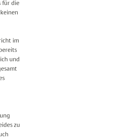
 für die
 keinen
richt im
bereits
lich und
sgesamt
es
iung
eides zu
auch