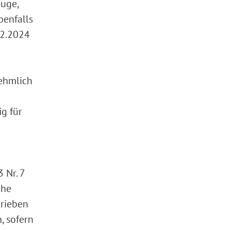
euge,
benfalls
12.2024
nehmlich
g für
 Nr. 7
che
trieben
, sofern