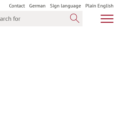
Contact
German
Sign language
Plain English
h for
Show main m
Search now