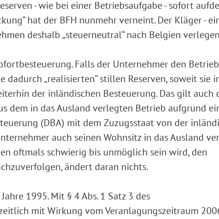
erven - wie bei einer Betriebsaufgabe - sofort aufd
ckung“ hat der BFH nunmehr verneint. Der Kläger - ei
nehmen deshalb „steuerneutral“ nach Belgien verlegen
ofortbesteuerung. Falls der Unternehmer den Betrieb
 dadurch „realisierten“ stillen Reserven, soweit sie i
iterhin der inländischen Besteuerung. Das gilt auch 
aus dem in das Ausland verlegten Betrieb aufgrund ei
euerung (DBA) mit dem Zuzugsstaat von der inländ
Unternehmer auch seinen Wohnsitz in das Ausland ver
den oftmals schwierig bis unmöglich sein wird, den
achzuverfolgen, ändert daran nichts.
Jahre 1995. Mit § 4 Abs. 1 Satz 3 des
eitlich mit Wirkung vom Veranlagungszeitraum 2006