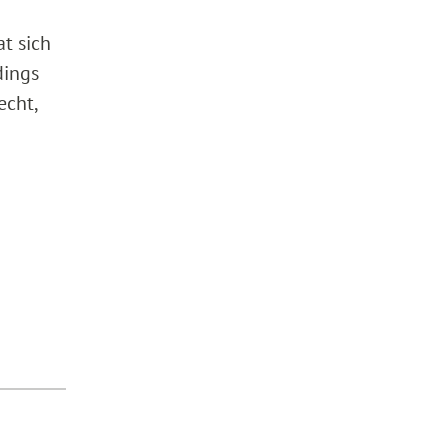
t sich
dings
echt,