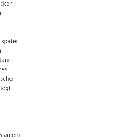
ecken
n
.
 später
n
dann,
nes
ischen
legt
 an ein