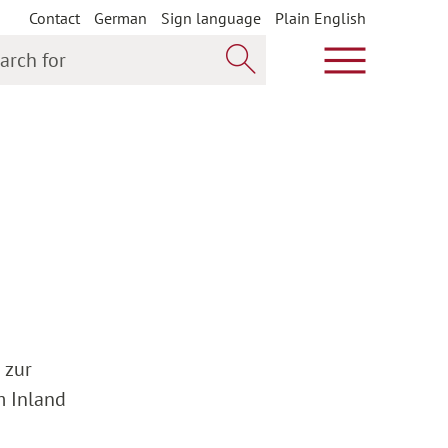
Contact
German
Sign language
Plain English
h for
Show main m
Search now
 zur
m Inland