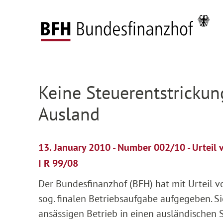
Zum Hauptinhalt springen
Zur Hauptnavigation springen
Zum Footer springen
Federal Fiscal Court
Press
Press releases
D
Zur Hauptnavigation springen
Zum Footer springen
Keine Steuerentstrickun
Ausland
13. January 2010 - Number 002/10 - Urteil
I R 99/08
Der Bundesfinanzhof (BFH) hat mit Urteil 
sog. finalen Betriebsaufgabe aufgegeben. Si
ansässigen Betrieb in einen ausländischen S