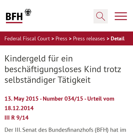
Zum Hauptinhalt springen
Zur Hauptnavigation springen
Zum Footer springen
Show
Show search
Federal Fiscal Court
Press
Press releases
Detail
Zur Hauptnavigation springen
Zum Footer springen
Kindergeld für ein
beschäftigungsloses Kind trotz
selbständiger Tätigkeit
13. May 2015 - Number 034/15 - Urteil vom
18.12.2014
III R 9/14
Der III. Senat des Bundesfinanzhofs (BFH) hat im