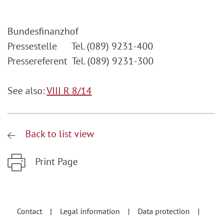
Bundesfinanzhof
Pressestelle Tel. (089) 9231-400
Pressereferent Tel. (089) 9231-300
See also:
VIII R 8/14
Back to list view
Print Page
Zum Hauptinhalt springen
Zur Hauptnavigation springen
Contact
Legal information
Data protection