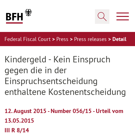
Zum Hauptinhalt springen
Zur Hauptnavigation springen
Zum Footer springen
Show
Show search
Federal Fiscal Court
Press
Press releases
Detail
Zur Hauptnavigation springen
Zum Footer springen
Kindergeld - Kein Einspruch
gegen die in der
Einspruchsentscheidung
enthaltene Kostenentscheidung
12. August 2015 - Number 056/15 - Urteil vom
13.05.2015
III R 8/14