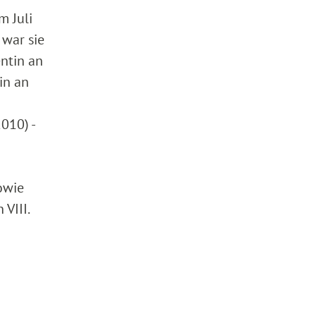
m Juli
 war sie
entin an
in an
010) -
owie
VIII.