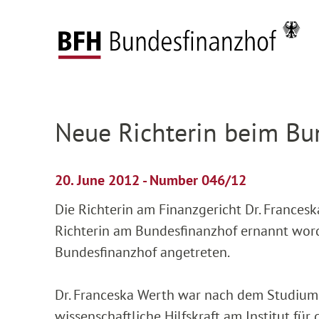
Zum Hauptinhalt springen
Zur Hauptnavigation springen
Zum Footer springen
Federal Fiscal Court
Press
Press releases
D
Zur Hauptnavigation springen
Zum Footer springen
Neue Richterin beim Bu
20. June 2012 - Number 046/12
Die Richterin am Finanzgericht Dr. Frances
Richterin am Bundesfinanzhof ernannt word
Bundesfinanzhof angetreten.
Dr. Franceska Werth war nach dem Studium 
wissenschaftliche Hilfskraft am Institut fü