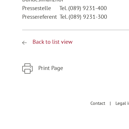
Pressestelle Tel. (089) 9231-400
Pressereferent Tel. (089) 9231-300
Back to list view
Print Page
Zum Hauptinhalt springen
Zur Hauptnavigation springen
Contact
Legal 