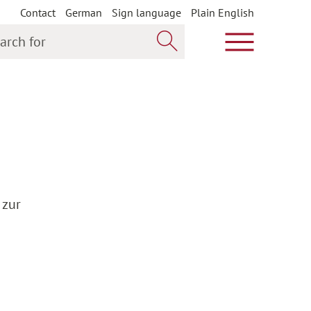
Contact
German
Sign language
Plain English
h for
Show main m
Search now
 zur