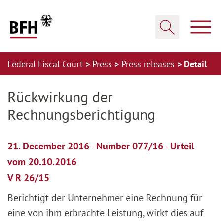
Zum Hauptinhalt springen
Zur Hauptnavigation springen
Zum Footer springen
Show
Show search
Federal Fiscal Court
Press
Press releases
Detail
Zur Hauptnavigation springen
Zum Footer springen
Rückwirkung der
Rechnungsberichtigung
21. December 2016 - Number 077/16 - Urteil
vom 20.10.2016
V R 26/15
Berichtigt der Unternehmer eine Rechnung für
eine von ihm erbrachte Leistung, wirkt dies auf