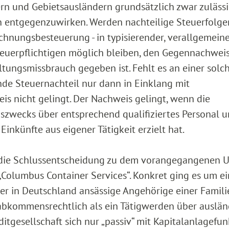
rn und Gebietsausländern grundsätzlich zwar zulässi
 entgegenzuwirken. Werden nachteilige Steuerfolge
echnungsbesteuerung - in typisierender, verallgemein
teuerpflichtigen möglich bleiben, den Gegennachweis
altungsmissbrauch gegeben ist. Fehlt es an einer solc
ende Steuernachteil nur dann in Einklang mit
s nicht gelingt. Der Nachweis gelingt, wenn die
zwecks über entsprechend qualifiziertes Personal 
inkünfte aus eigener Tätigkeit erzielt hat.
 die Schlussentscheidung zu dem vorangegangenen U
olumbus Container Services“. Konkret ging es um ei
er in Deutschland ansässige Angehörige einer Famili
 abkommensrechtlich als ein Tätigwerden über auslän
tgesellschaft sich nur „passiv“ mit Kapitalanlagefu