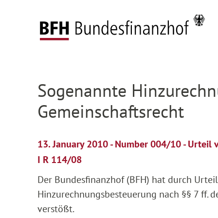
Zum Hauptinhalt springen
Zur Hauptnavigation springen
Zum Footer springen
Federal Fiscal Court
Press
Press releases
D
Zur Hauptnavigation springen
Zum Footer springen
Sogenannte Hinzurechn
Gemeinschaftsrecht
13. January 2010 - Number 004/10 - Urteil
I R 114/08
Der Bundesfinanzhof (BFH) hat durch Urteil
Hinzurechnungsbesteuerung nach §§ 7 ff. d
verstößt.