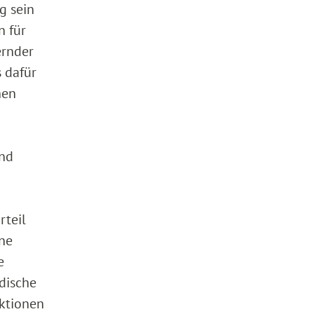
g sein
n für
ernder
 dafür
hen
und
rteil
ne
e
dische
nktionen