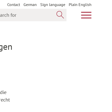
Contact
German
Sign language
Plain English
h for
Show main m
Search now
gen
die
recht