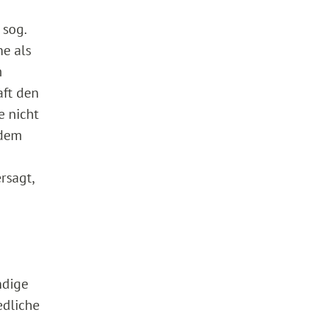
 sog.
he als
m
aft den
e nicht
 dem
rsagt,
n
ndige
edliche