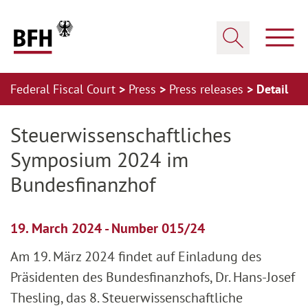
Zum Hauptinhalt springen
Zur Hauptnavigation springen
Zum Footer springen
Show
Show search
Federal Fiscal Court
Press
Press releases
Detail
Zur Hauptnavigation springen
Zum Footer springen
Steuerwissenschaftliches
Symposium 2024 im
Bundesfinanzhof
19. March 2024 - Number 015/24
Am 19. März 2024 findet auf Einladung des
Präsidenten des Bundesfinanzhofs, Dr. Hans-Josef
Thesling, das 8. Steuerwissenschaftliche