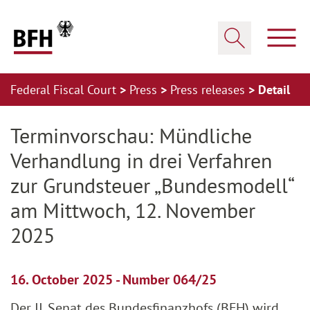
Zum Hauptinhalt springen
Zur Hauptnavigation springen
Zum Footer springen
Show
Show search
Federal Fiscal Court
Press
Press releases
Detail
Zur Hauptnavigation springen
Zum Footer springen
Terminvorschau: Mündliche
Verhandlung in drei Verfahren
zur Grundsteuer „Bundesmodell“
am Mittwoch, 12. November
2025
16. October 2025 - Number 064/25
Der II. Senat des Bundesfinanzhofs (BFH) wird